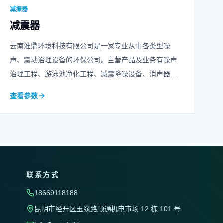
减振器
减震器
云南淮鼎环境科技有限公司是一家专业从事各类型噪
声、震动治理设备的环保公司。主营产品及业务有噪声
治理工程、游泳池净化工程、减震降噪设备、消声器、
声屏障、冲床隔音房等等，可承担各类综合噪声治理工
查看参数
程的设计、造型、施工任务，欢迎咨询我们！
联系方式
18669118188
昆明市经开区玉缘路顺通机电市场 12 栋 101 号