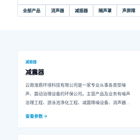
全部产品
消声器
减振器
隔声罩
声屏障
减振器
减震器
云南淮鼎环境科技有限公司是一家专业从事各类型噪
声、震动治理设备的环保公司。主营产品及业务有噪声
治理工程、游泳池净化工程、减震降噪设备、消声器、
声屏障、冲床隔音房等等，可承担各类综合噪声治理工
查看参数
程的设计、造型、施工任务，欢迎咨询我们！