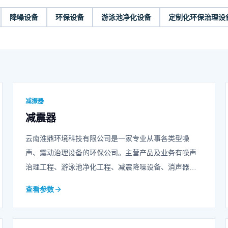
降噪设备
环保设备
游泳池净化设备
定制化环保治理设
减振器
减震器
云南淮鼎环境科技有限公司是一家专业从事各类型噪
声、震动治理设备的环保公司。主营产品及业务有噪声
治理工程、游泳池净化工程、减震降噪设备、消声器、
声屏障、冲床隔音房等等，可承担各类综合噪声治理工
查看参数
程的设计、造型、施工任务，欢迎咨询我们！