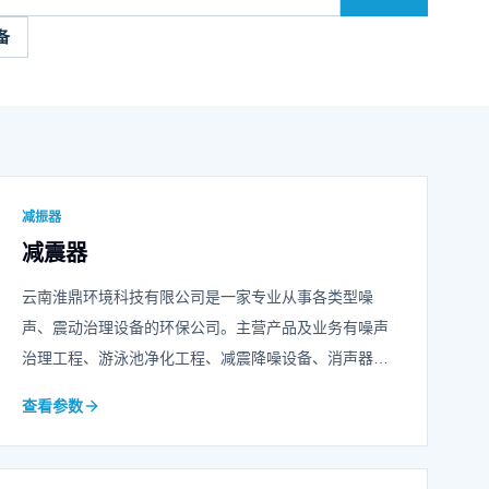
备
减振器
减震器
云南淮鼎环境科技有限公司是一家专业从事各类型噪
声、震动治理设备的环保公司。主营产品及业务有噪声
治理工程、游泳池净化工程、减震降噪设备、消声器、
声屏障、冲床隔音房等等，可承担各类综合噪声治理工
查看参数
程的设计、造型、施工任务，欢迎咨询我们！